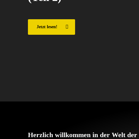
Scheitern des
Familienunternehmens
Jetzt lesen!
Herzlich willkommen in der Welt der 