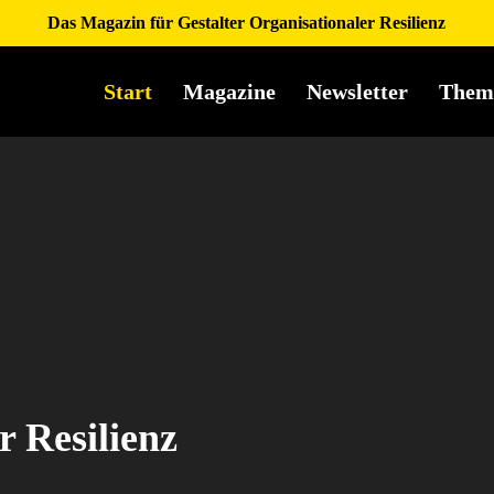
Das Magazin für Gestalter Organisationaler Resilienz
Start
Magazine
Newsletter
Them
r Resilienz
en – Drei
ts
nz
als das