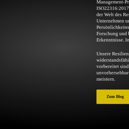
Management-Prax
ISO22316:2017 v
der Welt des Re
Unternehmen un
Persönlichkeite
Forschung und b
Erkenntnisse. In
Unsere Resilien
widerstandsfähi
vorbereitet sin
unvorhersehbare
meistern.
Zum Blog