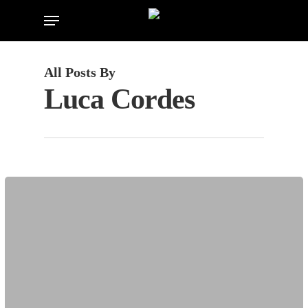
Skip
Menu
to
main
content
All Posts By
Luca Cordes