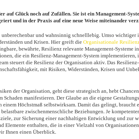
er auf Glück noch auf Zufällen. Sie ist ein Management-Syst
iert und in der Praxis auf eine neue Weise miteinander verz
, unberechenbar und wahnsinnig schnelllebig. Umso wichtiger i
rständen und Krisen. Hier greift die
Organisationale Resilien
ngbare, bewährte, Resilienz relevante Management-Systeme inte
ionen, die ein Resilienz-Management-System implementieren, inv
eam steuert die Resilienz der Organisation aktiv. Das Resilie
schaftsfähigkeit, mit Risiken, Widerständen, Krisen und Un
siken der Organisation, geht diese strategisch an, hebt Chancen
 Schaden manifestieren. Der Glaube an die eigene Gestaltungsfä
in einem Höchstmaß selbstwirksam. Damit das gelingt, braucht es
elastbare zwischenmenschliche Beziehungen. Je kompetenter 
sziele, zur Sicherung einer nachhaltigen Entwicklung und zur 
d Elemente enthalten, die in einer Vielzahl von Organisationen
ir Ihnen einen Überblick.