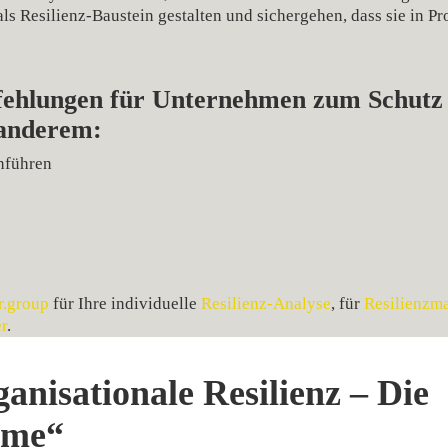
s Resilienz‑Baustein gestalten und sichergehen, dass sie in Pr
ehlungen für Unternehmen zum Schutz v
 anderem:
hführen
r.group
für Ihre individuelle
Resilienz-Analyse
, für
Resilienzm
r
.
nisationale Resilienz – Die
eme“