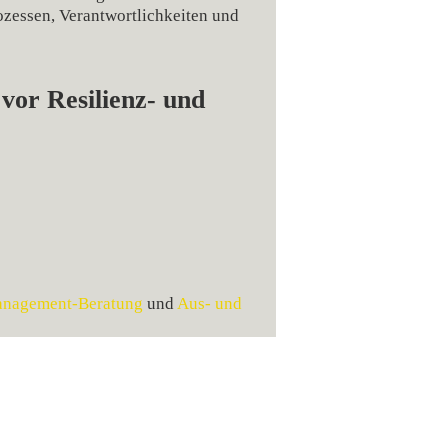
ozessen, Verantwortlichkeiten und
or Resilienz‑ und
anagement-Beratung
und
Aus- und