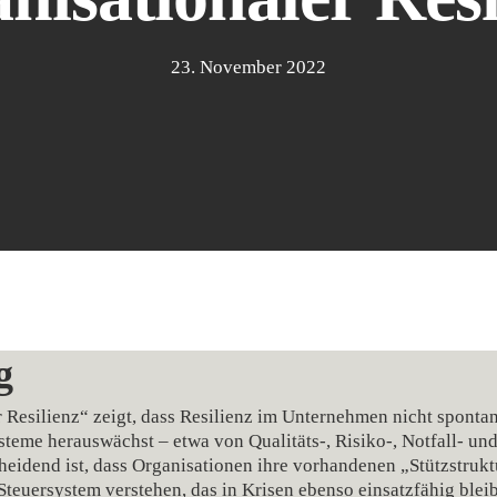
23. November 2022
g
esilienz“ zeigt, dass Resilienz im Unternehmen nicht spontan
eme herauswächst – etwa von Qualitäts‑, Risiko‑, Notfall‑ un
eidend ist, dass Organisationen ihre vorhandenen „Stützstruktu
teuersystem verstehen, das in Krisen ebenso einsatzfähig blei