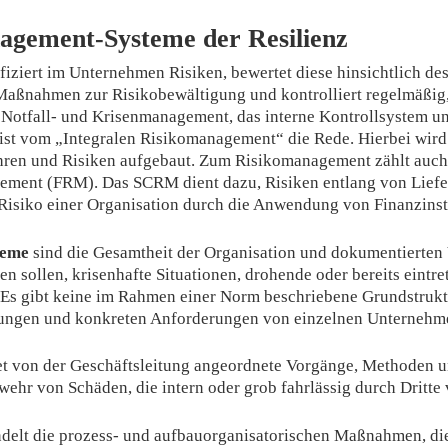
nagement-Systeme der Resilienz
fiziert im Unternehmen Risiken, bewertet diese hinsichtlich 
 Maßnahmen zur Risikobewältigung und kontrolliert regelmäßig,
 Notfall- und Krisenmanagement, das interne Kontrollsystem un
st vom „Integralen Risikomanagement“ die Rede. Hierbei wird 
ahren und Risiken aufgebaut. Zum Risikomanagement zählt auc
ment (FRM). Das SCRM dient dazu, Risiken entlang von Liefer
 Risiko einer Organisation durch die Anwendung von Finanzins
teme
sind die Gesamtheit der Organisation und dokumentierten 
en sollen, krisenhafte Situationen, drohende oder bereits eintre
: Es gibt keine im Rahmen einer Norm beschriebene Grundstru
hrungen und konkreten Anforderungen von einzelnen Unternehm
et von der Geschäftsleitung angeordnete Vorgänge, Methoden 
wehr von Schäden, die intern oder grob fahrlässig durch Dritte
delt die prozess- und aufbauorganisatorischen Maßnahmen, di