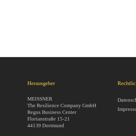
Dimension Mentales & Soziales
„Wachsen an dem, was
versucht dich zu zerstören!“
Herausgeber
Rechtlic
MEISSNER
Datensc
The Resilience Company GmbH
Impress
Regus Business Center
Florianstraße 15-21
44139 Dortmund