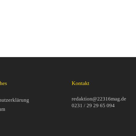
Dimension Kultur
Resilienz leben:
die Otto Group 
Zukunft sichert
hes
Kontakt
redaktion@22316mag.de
hutzerklärung
0231 / 29 29 65 094
um