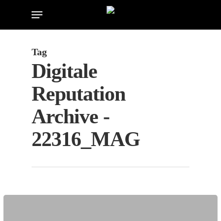
Skip
Menu
to
main
content
Tag
Digitale
Reputation
Archive -
22316_MAG