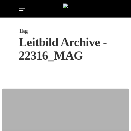
Skip
Menu
to
main
content
Tag
Leitbild Archive -
22316_MAG