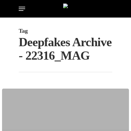
Skip
Menu
to
main
content
Tag
Deepfakes Archive
- 22316_MAG